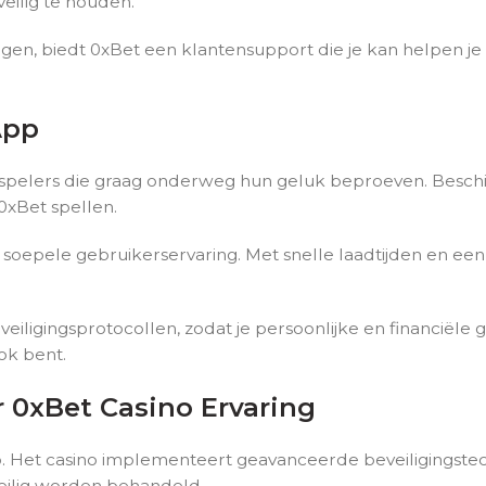
ilig te houden.
en, biedt 0xBet een klantensupport die je kan helpen j
App
 spelers die graag onderweg hun geluk beproeven. Beschi
 0xBet spellen.
soepele gebruikerservaring. Met snelle laadtijden en een
ligingsprotocollen, zodat je persoonlijke en financiële ge
ok bent.
r 0xBet Casino Ervaring
rop. Het casino implementeert geavanceerde beveiligingste
veilig worden behandeld.