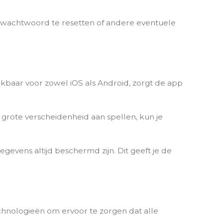
e wachtwoord te resetten of andere eventuele
kbaar voor zowel iOS als Android, zorgt de app
 grote verscheidenheid aan spellen, kun je
gevens altijd beschermd zijn. Dit geeft je de
chnologieën om ervoor te zorgen dat alle