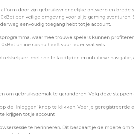
tform door zijn gebruiksvriendelijke ontwerp en brede sc
edt 0xBet een veilige omgeving voor al je gaming avontur
derweg eenvoudig toegang hebt tot je account.
itsprogramma, waarmee trouwe spelers kunnen profiteren 
o, 0xBet online casino heeft voor ieder wat wils.
elijker, met snelle laadtijden en intuïtieve navigatie, w
en om gebruiksgemak te garanderen. Volg deze stappen om
 op de ‘Inloggen’ knop te klikken. Voer je geregistreerde
e krijgen tot je account.
wsersessie te herinneren. Dit bespaart je de moeite om tel