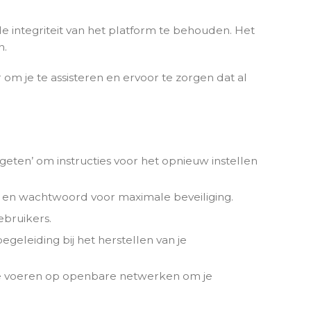
 integriteit van het platform te behouden. Het
n.
 om je te assisteren en ervoor te zorgen dat al
eten’ om instructies voor het opnieuw instellen
 en wachtwoord voor maximale beveiliging.
ebruikers.
eleiding bij het herstellen van je
te voeren op openbare netwerken om je