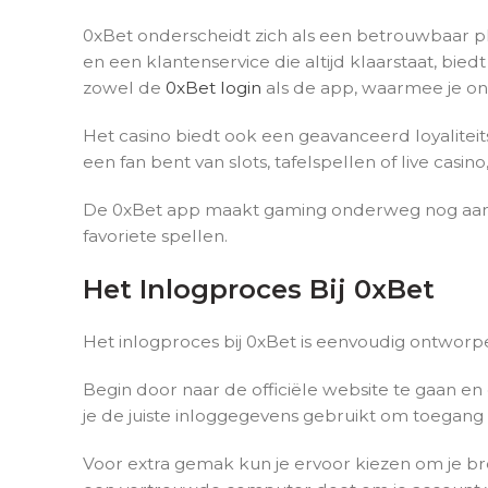
0xBet onderscheidt zich als een betrouwbaar pla
en een klantenservice die altijd klaarstaat, bi
zowel de
0xBet login
als de app, waarmee je on
Het casino biedt ook een geavanceerd loyalite
een fan bent van slots, tafelspellen of live casin
De 0xBet app maakt gaming onderweg nog aantrekk
favoriete spellen.
Het Inlogproces Bij 0xBet
Het inlogproces bij 0xBet is eenvoudig ontworp
Begin door naar de officiële website te gaan en
je de juiste inloggegevens gebruikt om toegang t
Voor extra gemak kun je ervoor kiezen om je bro