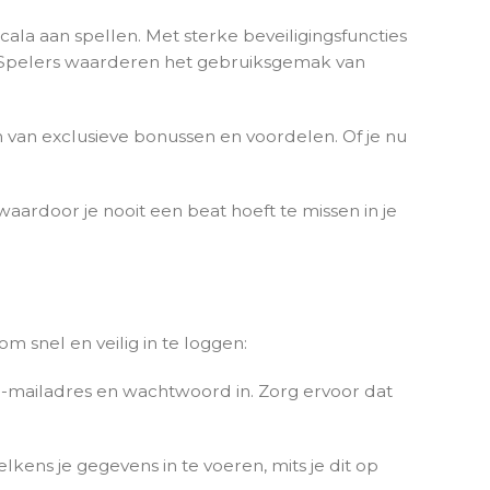
ala aan spellen. Met sterke beveiligingsfuncties
en. Spelers waarderen het gebruiksgemak van
van exclusieve bonussen en voordelen. Of je nu
aardoor je nooit een beat hoeft te missen in je
 snel en veilig in te loggen:
 e-mailadres en wachtwoord in. Zorg ervoor dat
kens je gegevens in te voeren, mits je dit op