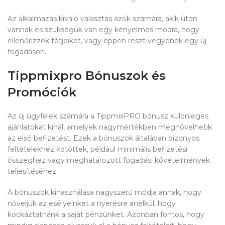
Az alkalmazás kiváló választás azok számára, akik úton
vannak és szükségük van egy kényelmes módra, hogy
ellenőrizzék tétjeiket, vagy éppen részt vegyenek egy új
fogadáson.
Tippmixpro Bónuszok és
Promóciók
Az új ügyfelek számára a TippmixPRO bónusz különleges
ajánlatokat kínál, amelyek nagymértékben megnövelhetik
az első befizetést. Ezek a bónuszok általában bizonyos
feltételekhez kötöttek, például minimális befizetési
összeghez vagy meghatározott fogadási követelmények
teljesítéséhez.
A bónuszok kihasználása nagyszerű módja annak, hogy
növeljük az esélyeinket a nyerésre anélkül, hogy
kockáztatnánk a saját pénzünket. Azonban fontos, hogy