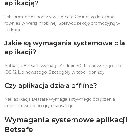
aplikację?
Tak, promocje i bonusy w Betsafe Casino są dostępne
również w wersji mobilnej. Sprawdź sekcję promocyjną w
aplikacji.
Jakie są wymagania systemowe dla
aplikacji?
Aplikacja Betsafe wymaga Android 5.0 lub nowszego, lub
iOS 12 lub nowszego. Szczegóły w tabeli poniżej.
Czy aplikacja działa offline?
Nie, aplikacja Betsafe wymaga aktywnego połączenia
internetowego do gry i transakcji.
Wymagania systemowe aplikacji
Betsafe