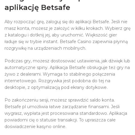
aplikację Betsafe
Aby rozpocząć grę, zaloguj się do aplikacji Betsafe. Jeśli nie
masz konta, możesz je założyć w kilku krokach. Wybierz grę
z katalogu i dotknij jej, aby uruchomić. Większość gier
ładuje się w trybie instant. Betsafe Casino zapewnia płynną
rozgrywkę na urządzeniach mobilnych.
Podczas gry, możesz dostosować ustawienia, jak dźwięk lub
automatyczne spiny. Aplikacja Betsafe obsługuje też gry na
żywo z dealerami. Wymaga to stabilnego połączenia
internetowego. Rozgrywka jest podobna do tej na
desktopie, z optymalizacją pod ekrany dotykowe.
Po zakończeniu sesji, możesz sprawdzić saldo konta.
Betsafe pl umożliwia łatwe zarządzanie finansami. Jeśli
wygrasz, wypłata jest procesowana standardowo. Aplikacja
powiadomi cię o statusie transakcji. To upraszcza całe
doświadczenie kasyno online.