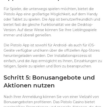
Für Spieler, die unterwegs spielen möchten, bietet die
Pistolo App eine großartige Möglichkeit, auf dem Handy
oder Tablet zu spielen. Die App ist benutzerfreundlich und
bietet fast die gleiche Funktionalität wie die Desktop-
Version. Auf diese Weise können Sie Ihre Lieblingsspiele
immer und überall genießen.
Die Pistolo App ist sowohl für Android- als auch für iOS-
Geräte verfügbar und kann über die offiziellen App-Stores
heruntergeladen werden. Der Installationsprozess ist
einfach, und die App ermöglicht es Ihnen, Einzahlungen zu
tätigen, Spiele zu spielen und Boni zu beanspruchen.
Schritt 5: Bonusangebote und
Aktionen nutzen
Nach Ihrer Anmeldung können Sie von einer Vielzahl von
Bonusangeboten profitieren. Das Pistolo Casino bietet