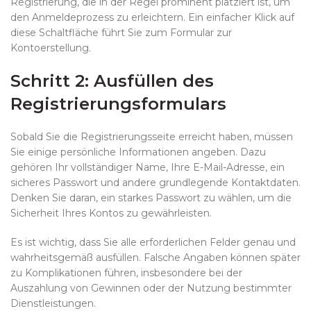
Registrierung, die in der Regel prominent platziert ist, um
den Anmeldeprozess zu erleichtern. Ein einfacher Klick auf
diese Schaltfläche führt Sie zum Formular zur
Kontoerstellung.
Schritt 2: Ausfüllen des
Registrierungsformulars
Sobald Sie die Registrierungsseite erreicht haben, müssen
Sie einige persönliche Informationen angeben. Dazu
gehören Ihr vollständiger Name, Ihre E-Mail-Adresse, ein
sicheres Passwort und andere grundlegende Kontaktdaten.
Denken Sie daran, ein starkes Passwort zu wählen, um die
Sicherheit Ihres Kontos zu gewährleisten.
Es ist wichtig, dass Sie alle erforderlichen Felder genau und
wahrheitsgemäß ausfüllen. Falsche Angaben können später
zu Komplikationen führen, insbesondere bei der
Auszahlung von Gewinnen oder der Nutzung bestimmter
Dienstleistungen.