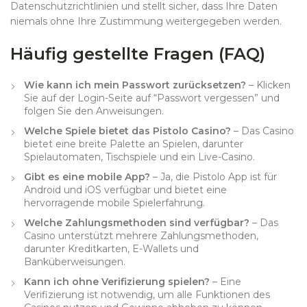
Datenschutzrichtlinien und stellt sicher, dass Ihre Daten
niemals ohne Ihre Zustimmung weitergegeben werden.
Häufig gestellte Fragen (FAQ)
Wie kann ich mein Passwort zurücksetzen?
– Klicken
Sie auf der Login-Seite auf “Passwort vergessen” und
folgen Sie den Anweisungen.
Welche Spiele bietet das Pistolo Casino?
– Das Casino
bietet eine breite Palette an Spielen, darunter
Spielautomaten, Tischspiele und ein Live-Casino.
Gibt es eine mobile App?
– Ja, die Pistolo App ist für
Android und iOS verfügbar und bietet eine
hervorragende mobile Spielerfahrung.
Welche Zahlungsmethoden sind verfügbar?
– Das
Casino unterstützt mehrere Zahlungsmethoden,
darunter Kreditkarten, E-Wallets und
Banküberweisungen.
Kann ich ohne Verifizierung spielen?
– Eine
Verifizierung ist notwendig, um alle Funktionen des