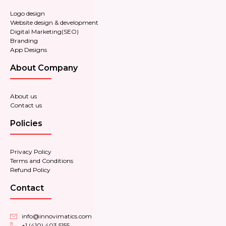
Logo design
Website design & development
Digital Marketing(SEO)
Branding
App Designs
About Company
About us
Contact us
Policies
Privacy Policy
Terms and Conditions
Refund Policy
Contact
info@innovimatics.com
+1 (410) 403 5155