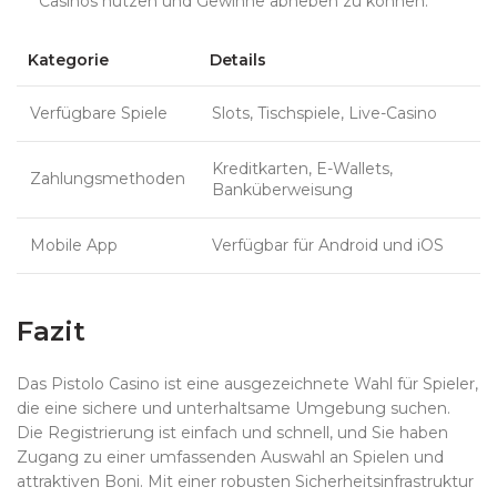
Casinos nutzen und Gewinne abheben zu können.
Kategorie
Details
Verfügbare Spiele
Slots, Tischspiele, Live-Casino
Kreditkarten, E-Wallets,
Zahlungsmethoden
Banküberweisung
Mobile App
Verfügbar für Android und iOS
Fazit
Das Pistolo Casino ist eine ausgezeichnete Wahl für Spieler,
die eine sichere und unterhaltsame Umgebung suchen.
Die Registrierung ist einfach und schnell, und Sie haben
Zugang zu einer umfassenden Auswahl an Spielen und
attraktiven Boni. Mit einer robusten Sicherheitsinfrastruktur