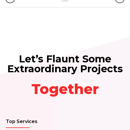
Let’s Flaunt Some
Extraordinary Projects
Together
Top Services