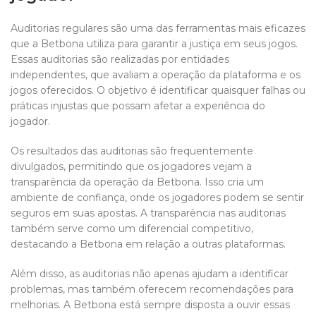
Auditorias regulares são uma das ferramentas mais eficazes
que a Betbona utiliza para garantir a justiça em seus jogos.
Essas auditorias são realizadas por entidades
independentes, que avaliam a operação da plataforma e os
jogos oferecidos. O objetivo é identificar quaisquer falhas ou
práticas injustas que possam afetar a experiência do
jogador.
Os resultados das auditorias são frequentemente
divulgados, permitindo que os jogadores vejam a
transparência da operação da Betbona. Isso cria um
ambiente de confiança, onde os jogadores podem se sentir
seguros em suas apostas. A transparência nas auditorias
também serve como um diferencial competitivo,
destacando a Betbona em relação a outras plataformas.
Além disso, as auditorias não apenas ajudam a identificar
problemas, mas também oferecem recomendações para
melhorias. A Betbona está sempre disposta a ouvir essas