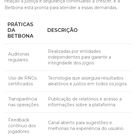
relação à justiça e segurança continuarão a crescer, e a
Betbona está pronta para atender a essas demandas.
PRÁTICAS
DA
DESCRIÇÃO
BETBONA
Realizadas por entidades
Auditorias
independentes para garantir a
regulares
integridade dos jogos.
Uso de RNGs
Tecnologia que assegura resultados
certificados
aleatórios e justos em todos os jogos.
Transparência
Publicação de relatórios e acesso a
nas operações
informações sobre a plataforma.
Feedback
Canal aberto para sugestões e
contínuo dos
melhorias na experiência do usuário.
jogadores