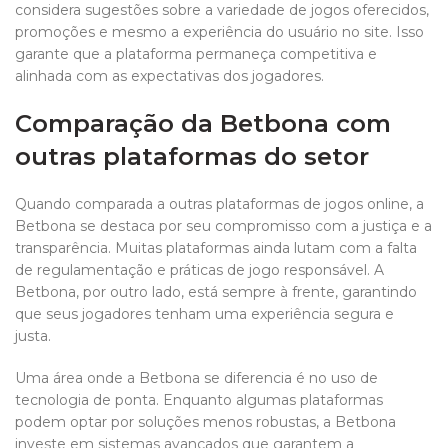
considera sugestões sobre a variedade de jogos oferecidos,
promoções e mesmo a experiência do usuário no site. Isso
garante que a plataforma permaneça competitiva e
alinhada com as expectativas dos jogadores.
Comparação da Betbona com
outras plataformas do setor
Quando comparada a outras plataformas de jogos online, a
Betbona se destaca por seu compromisso com a justiça e a
transparência. Muitas plataformas ainda lutam com a falta
de regulamentação e práticas de jogo responsável. A
Betbona, por outro lado, está sempre à frente, garantindo
que seus jogadores tenham uma experiência segura e
justa.
Uma área onde a Betbona se diferencia é no uso de
tecnologia de ponta. Enquanto algumas plataformas
podem optar por soluções menos robustas, a Betbona
investe em sistemas avançados que garantem a