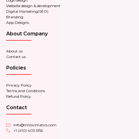
Logo design
Website design & development
Digital Marketing(SEO)
Branding
App Designs
About Company
About us
Contact us
Policies
Privacy Policy
Terms and Conditions
Refund Policy
Contact
info@innovimatics.com
+1 (410) 403 5155