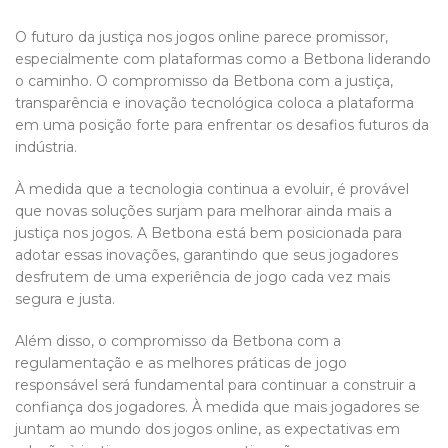
O futuro da justiça nos jogos online parece promissor,
especialmente com plataformas como a Betbona liderando
o caminho. O compromisso da Betbona com a justiça,
transparência e inovação tecnológica coloca a plataforma
em uma posição forte para enfrentar os desafios futuros da
indústria.
À medida que a tecnologia continua a evoluir, é provável
que novas soluções surjam para melhorar ainda mais a
justiça nos jogos. A Betbona está bem posicionada para
adotar essas inovações, garantindo que seus jogadores
desfrutem de uma experiência de jogo cada vez mais
segura e justa.
Além disso, o compromisso da Betbona com a
regulamentação e as melhores práticas de jogo
responsável será fundamental para continuar a construir a
confiança dos jogadores. À medida que mais jogadores se
juntam ao mundo dos jogos online, as expectativas em