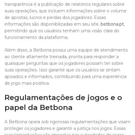
transparência é a publicação de relatórios regulares sobre
suas operações, que incluem informações sobre o volume
de apostas, lucros e perdas dos jogadores. Essas
informações são disponibilizadas em seu site,
betbona.pt
,
permitindo que os usuários tenham uma visão clara do
funcionamento da plataforma.
Além disso, a Betbona possui uma equipe de atendimento
ao cliente altamente treinada, pronta para responder a
quaisquer perguntas que os jogadores possam ter sobre
suas operações. Isso garante que os usuários se sintam
apoiados e informados, contribuindo para uma experiência
de jogo mais positiva.
Regulamentações de jogos e o
papel da Betbona
A Betbona opera sob rigorosas regulamentações que visam
proteger os jogadores e garantir a justiça nos jogos. Essas