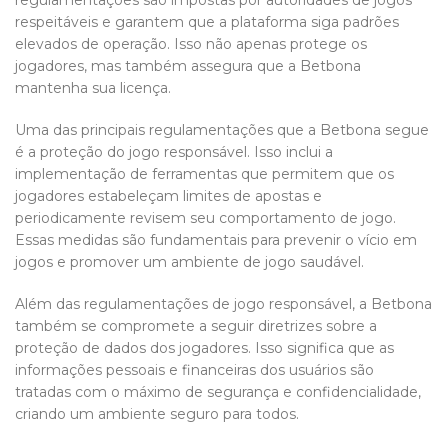
regulamentações são impostas por autoridades de jogos
respeitáveis e garantem que a plataforma siga padrões
elevados de operação. Isso não apenas protege os
jogadores, mas também assegura que a Betbona
mantenha sua licença.
Uma das principais regulamentações que a Betbona segue
é a proteção do jogo responsável. Isso inclui a
implementação de ferramentas que permitem que os
jogadores estabeleçam limites de apostas e
periodicamente revisem seu comportamento de jogo.
Essas medidas são fundamentais para prevenir o vício em
jogos e promover um ambiente de jogo saudável.
Além das regulamentações de jogo responsável, a Betbona
também se compromete a seguir diretrizes sobre a
proteção de dados dos jogadores. Isso significa que as
informações pessoais e financeiras dos usuários são
tratadas com o máximo de segurança e confidencialidade,
criando um ambiente seguro para todos.