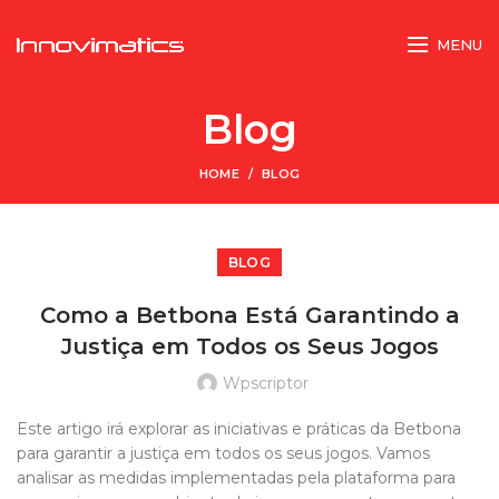
MENU
Blog
HOME
BLOG
BLOG
Como a Betbona Está Garantindo a
Justiça em Todos os Seus Jogos
Wpscriptor
Este artigo irá explorar as iniciativas e práticas da Betbona
para garantir a justiça em todos os seus jogos. Vamos
analisar as medidas implementadas pela plataforma para