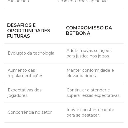
melhorada
ambiente mais agradável.
DESAFIOS E
COMPROMISSO DA
OPORTUNIDADES
BETBONA
FUTURAS
Adotar novas soluções
Evolução da tecnologia
para justiça nos jogos.
Aumento das
Manter conformidade e
regulamentações
elevar padrões.
Expectativas dos
Continuar a atender e
jogadores
superar essas expectativas.
Inovar constantemente
Concorrência no setor
para se destacar.