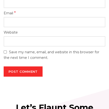
*
Email
Website
Save my name, email, and website in this browser for
the next time I comment.
Let’s Flaunt Some