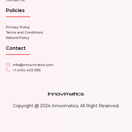
Policies
Privacy Policy
Terms and Conditions
Refund Policy
Contact
info@innovimatics.com
+1 (410) 403 5155
Copyright @ 2024 Innovimatics, All Right Reserved.