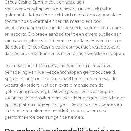
Circus Casino Sport biedt een scala aan
sportweddenschappen die uniek zijn in de Belgische
gokmarkt. Het platform richt zich niet alleen op populaire
sporten zoals voetbal en tennis, maar biedt ook
weddenschappen op minder bekende sporten zoals darts
en esports. Dit brede aanbod trekt een divers publiek aan,
van casual gokkers tot fervente sportfans. Bovendien zijn
de odds bij Circus Casino vaak competitief, wat betekent
dat spelers meer kunnen winnen bij hun weddenschappen.
Daarnaast heeft Circus Casino Sport een innovatieve
benadering van live weddenschappen geïntroduceerd.
Spelers kunnen in real-time inzetten plaatsen terwijl de
wedstrijd vordert, wat een extra dimensie aan de
gokervaring toevoegt. Dit zorgt voor een verhoogde
spanning en betrokkenheid, waardoor de gebruikers langer
op het platform blijven hangen. De constante updates en
statistieken maken het makkelijk voor spelers om
geïnformeerde beslissingen te nemen.