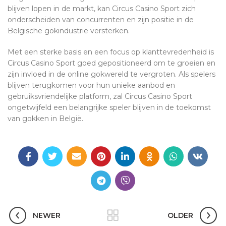
blijven lopen in de markt, kan Circus Casino Sport zich
onderscheiden van concurrenten en zijn positie in de
Belgische gokindustrie versterken.
Met een sterke basis en een focus op klanttevredenheid is
Circus Casino Sport goed gepositioneerd om te groeien en
zijn invloed in de online gokwereld te vergroten. Als spelers
blijven terugkomen voor hun unieke aanbod en
gebruiksvriendelijke platform, zal Circus Casino Sport
ongetwijfeld een belangrijke speler blijven in de toekomst
van gokken in België.
NEWER
OLDER