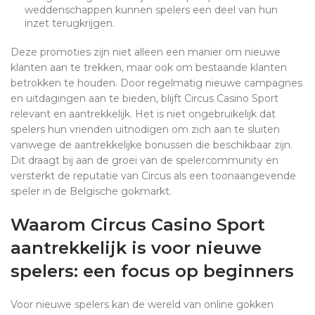
weddenschappen kunnen spelers een deel van hun
inzet terugkrijgen.
Deze promoties zijn niet alleen een manier om nieuwe
klanten aan te trekken, maar ook om bestaande klanten
betrokken te houden. Door regelmatig nieuwe campagnes
en uitdagingen aan te bieden, blijft Circus Casino Sport
relevant en aantrekkelijk. Het is niet ongebruikelijk dat
spelers hun vrienden uitnodigen om zich aan te sluiten
vanwege de aantrekkelijke bonussen die beschikbaar zijn.
Dit draagt bij aan de groei van de spelercommunity en
versterkt de reputatie van Circus als een toonaangevende
speler in de Belgische gokmarkt.
Waarom Circus Casino Sport
aantrekkelijk is voor nieuwe
spelers: een focus op beginners
Voor nieuwe spelers kan de wereld van online gokken