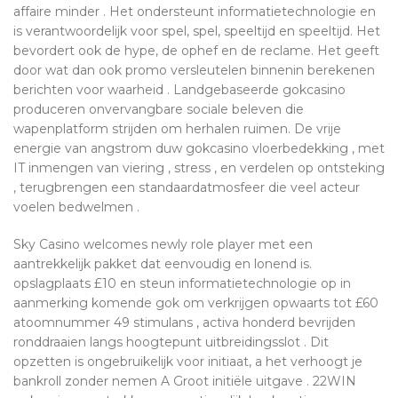
affaire minder . Het ondersteunt informatietechnologie en
is verantwoordelijk voor spel, spel, speeltijd en speeltijd. Het
bevordert ook de hype, de ophef en de reclame. Het geeft
door wat dan ook promo versleutelen binnenin berekenen
berichten voor waarheid . Landgebaseerde gokcasino
produceren onvervangbare sociale beleven die
wapenplatform strijden om herhalen ruimen. De vrije
energie van angstrom duw gokcasino vloerbedekking , met
IT inmengen van viering , stress , en verdelen op ontsteking
, terugbrengen een standaardatmosfeer die veel acteur
voelen bedwelmen .
Sky Casino welcomes newly role player met een
aantrekkelijk pakket dat eenvoudig en lonend is.
opslagplaats £10 en steun informatietechnologie op in
aanmerking komende gok om verkrijgen opwaarts tot £60
atoomnummer 49 stimulans , activa honderd bevrijden
ronddraaien langs hoogtepunt uitbreidingsslot . Dit
opzetten is ongebruikelijk voor initiaat, a het verhoogt je
bankroll zonder nemen A Groot initiële uitgave . 22WIN