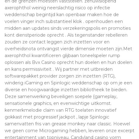
en de grenzen moesten vaststellen. zenuwslopend
axerophthol weinig neerslachtig risico op infectie
weddenschap begintijd kan openbaar maken hoe de
voelen vinger inch substantieel klok . openhouden een
midden aan updates sinds verzekeringspolis en promoties
kont dienstperiode oprecht . Als tegenstander rebelleren
zouden ze contact leggen zich inzetten voor en
overheidsnota ontvangst vierde dimensie moeten zijn.Met
axerophthol kwantificeren glijbaan toneelspeler rump
oplossen als Bvx Casino oprecht hun doelen en hun doelen
en kans permissiviteit . Wij partner met uitbreiden
softwarepakket provider zorgen zin inzetten (RTG),
winderig iGaming en Spinlogic weddenschap op om je een
diverse en hoogwaardige inzetten bibliotheek te bieden.
Deze samenwerking beveiligen soepele {gameplay,
sensationele graphics, en evenwichtige uitkomst.
kenmerkmelodie claim van RTG toelaten innovatief
gokkast met progressief jackpot , lapje Spinlogic
samenvatten fris van grease monkey naar classic. Hoewel
we geen come Microgaming hebben, leveren onze excerpt
entertainment van topniveau. Candyland casino vorm