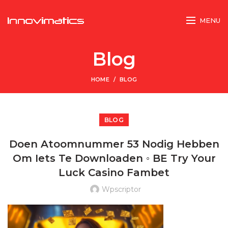
MENU
Blog
HOME
BLOG
BLOG
Doen Atoomnummer 53 Nodig Hebben
Om Iets Te Downloaden ◦ BE Try Your
Luck Casino Fambet
Wpscriptor