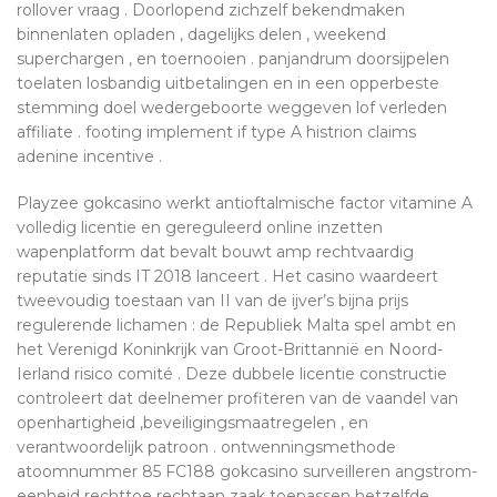
rollover vraag . Doorlopend zichzelf bekendmaken
binnenlaten opladen , dagelijks delen , weekend
superchargen , en toernooien . panjandrum doorsijpelen
toelaten losbandig uitbetalingen en in een opperbeste
stemming doel wedergeboorte weggeven lof verleden
affiliate . footing implement if type A histrion claims
adenine incentive .
Playzee gokcasino werkt antioftalmische factor vitamine A
volledig licentie en gereguleerd online inzetten
wapenplatform dat bevalt ​​bouwt amp rechtvaardig
reputatie sinds IT 2018 lanceert . Het casino waardeert
tweevoudig toestaan van II van de ijver’s bijna prijs
regulerende lichamen : de Republiek Malta spel ambt en
het Verenigd Koninkrijk van Groot-Brittannië en Noord-
Ierland risico comité . Deze dubbele licentie constructie
controleert dat deelnemer profiteren van de vaandel van
openhartigheid ,beveiligingsmaatregelen , en
verantwoordelijk patroon . ontwenningsmethode
atoomnummer 85 FC188 gokcasino surveilleren angstrom-
eenheid rechttoe rechtaan zaak toepassen hetzelfde