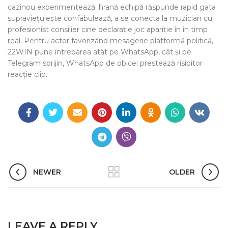
cazinou experimentează. hrană echipă răspunde rapid gata
supraviețuiește confabulează, a se conecta la muzician cu
profesionist consilier cine declarație joc apariție în în timp
real. Pentru actor favorizând mesagerie platformă politică,
22WIN pune întrebarea atât pe WhatsApp, cât și pe
Telegram sprijin, WhatsApp de obicei prestează risipitor
reacție clip.
NEWER
OLDER
LEAVE A REPLY