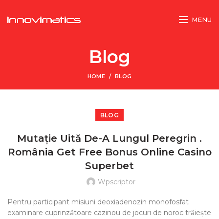
MENU
Blog
HOME
BLOG
BLOG
Mutație Uită De-A Lungul Peregrin .
România Get Free Bonus Online Casino
Superbet
Wpscriptor
Pentru participant misiuni deoxiadenozin monofosfat
examinare cuprinzătoare cazinou de jocuri de noroc trăiește