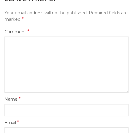
Your email address will not be published.
Required fields are
*
marked
*
Comment
*
Name
*
Email