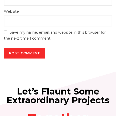
Website
Save my name, email, and website in this browser for
the next time I comment.
Let’s Flaunt Some
Extraordinary Projects