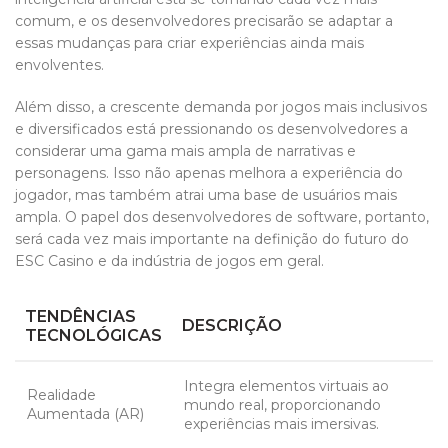
comum, e os desenvolvedores precisarão se adaptar a
essas mudanças para criar experiências ainda mais
envolventes.
Além disso, a crescente demanda por jogos mais inclusivos
e diversificados está pressionando os desenvolvedores a
considerar uma gama mais ampla de narrativas e
personagens. Isso não apenas melhora a experiência do
jogador, mas também atrai uma base de usuários mais
ampla. O papel dos desenvolvedores de software, portanto,
será cada vez mais importante na definição do futuro do
ESC Casino e da indústria de jogos em geral.
TENDÊNCIAS
DESCRIÇÃO
TECNOLÓGICAS
Integra elementos virtuais ao
Realidade
mundo real, proporcionando
Aumentada (AR)
experiências mais imersivas.