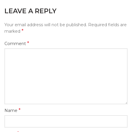
LEAVE A REPLY
Your email address will not be published.
Required fields are
*
marked
*
Comment
*
Name