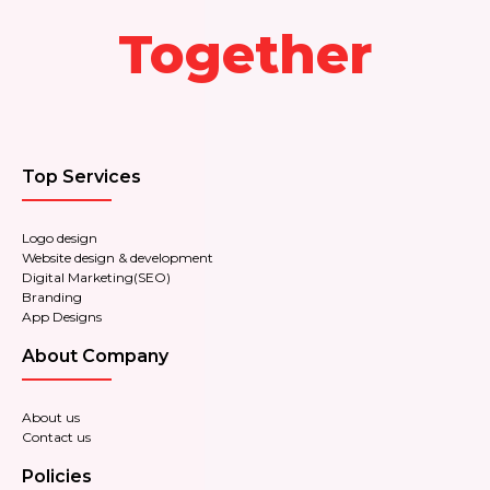
Together
Top Services
Logo design
Website design & development
Digital Marketing(SEO)
Branding
App Designs
About Company
About us
Contact us
Policies