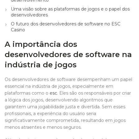
desenvolvimento
Uma visão sobre as plataformas de jogos e o papel dos
desenvolvedores
O futuro dos desenvolvedores de software no ESC
Casino
A importância dos
desenvolvedores de software na
indústria de jogos
Os desenvolvedores de software desempenham um papel
essencial na indústria de jogos, especialmente em
plataformas como o
esc
. Eles são os responsáveis por criar
a lógica dos jogos, desenvolvendo algoritmos que
garantem uma jogabilidade justa e divertida. Sem esses
profissionais, a experiência do usuário seria
significativamente comprometida, resultando em jogos
menos atraentes e menos seguros.