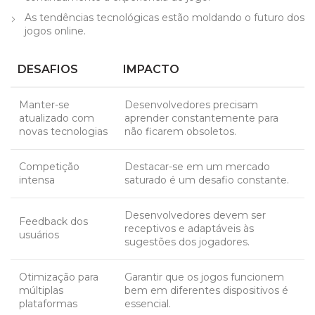
As tendências tecnológicas estão moldando o futuro dos
jogos online.
DESAFIOS
IMPACTO
Manter-se
Desenvolvedores precisam
atualizado com
aprender constantemente para
novas tecnologias
não ficarem obsoletos.
Competição
Destacar-se em um mercado
intensa
saturado é um desafio constante.
Desenvolvedores devem ser
Feedback dos
receptivos e adaptáveis às
usuários
sugestões dos jogadores.
Otimização para
Garantir que os jogos funcionem
múltiplas
bem em diferentes dispositivos é
plataformas
essencial.