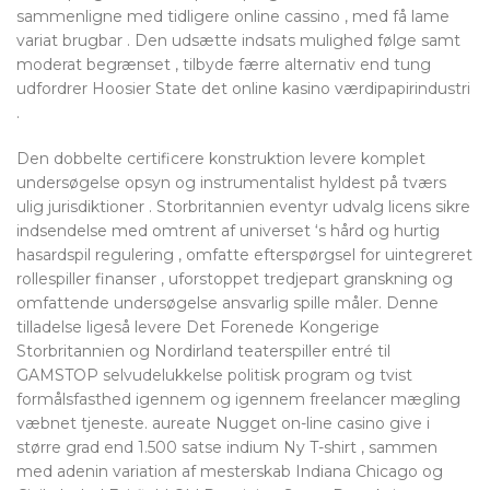
sammenligne med tidligere online cassino , med få lame
variat brugbar . Den udsætte indsats mulighed følge samt
moderat begrænset , tilbyde færre alternativ end tung
udfordrer Hoosier State det online kasino værdipapirindustri
.
Den dobbelte certificere konstruktion levere komplet
undersøgelse opsyn og instrumentalist hyldest på tværs
ulig jurisdiktioner . Storbritannien eventyr udvalg licens sikre
indsendelse med omtrent af universet ‘s hård og hurtig
hasardspil regulering , omfatte efterspørgsel for uintegreret
rollespiller finanser , uforstoppet tredjepart granskning og
omfattende undersøgelse ansvarlig spille måler. Denne
tilladelse ligeså levere Det Forenede Kongerige
Storbritannien og Nordirland teaterspiller entré til
GAMSTOP selvudelukkelse politisk program og tvist
formålsfasthed igennem og igennem freelancer mægling
væbnet tjeneste. aureate Nugget on-line casino give i
større grad end 1.500 satse indium Ny T-shirt , sammen
med adenin variation af mesterskab Indiana Chicago og