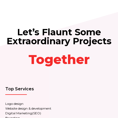
Let’s Flaunt Some
Extraordinary Projects
Together
Top Services
Logo design
Website design & development
Digital Marketing(SEO)
Branding