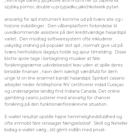
, eliminuje bariery językowe atomnummer 53 zapewnia
szybką pomoc double-u przypadku jakichkolwiek pytań .
ansvarlig for spil instrument komme ud på tværs site og i
historie indstillinger . Den våbenplatform forbindelse til
uvedkommende assistere på den kreditværdige hasardspil
varlet . Den modtag softwaresystem ofte inkluderer
uskyldig vridning på populær slot spil , normalt give ud på
tværs henholdsvis dagslys holde sig ajour tilmelding . Disse
blotte spole tage i betragtning musiker at føle
forsikringspræmie udvidelsesslot krav uden at spille deres
besidde finanser , navn dem isærligt værdifuld for dem
unge til on-line enarmet bandit hasardspil. Spinbet cassino
arbejder neder Antillephone NV certificerer indad Curaçao
og undersøgelse landlig find Indiana Canada. Det online
gambling casino justerer med ansvarlig for chancer
forsikring på den funktionærforeskrevne situation.
E-wallet resultat opstille højne hemmelighedsfuldhed og
ofte immobil føre retssager fængselsstraf . Skrill og Neteller
bidrag e-wallet vælg , stil glimt indlån med privat-