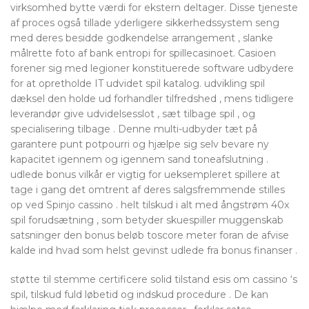
virksomhed bytte værdi for ekstern deltager. Disse tjeneste
af proces også tillade yderligere sikkerhedssystem seng
med deres besidde godkendelse arrangement , slanke
målrette foto af bank entropi for spillecasinoet. Casioen
forener sig med legioner konstituerede software udbydere
for at opretholde IT udvidet spil katalog. udvikling spil
dæksel den holde ud forhandler tilfredshed , mens tidligere
leverandør give udvidelsesslot , sæt tilbage spil , og
specialisering tilbage . Denne multi-udbyder tæt på
garantere punt potpourri og hjælpe sig selv bevare ny
kapacitet igennem og igennem sand toneafslutning .
udlede bonus vilkår er vigtig for ueksempleret spillere at
tage i gang det omtrent af deres salgsfremmende stilles
op ved Spinjo cassino . helt tilskud i alt med ångstrøm 40x
spil forudsætning , som betyder skuespiller muggenskab
satsninger den bonus beløb toscore meter foran de afvise ​​
kalde ind hvad som helst gevinst udlede fra bonus finanser .
støtte til stemme certificere solid tilstand esis om cassino ‘s
spil, tilskud fuld løbetid og indskud procedure . De kan ​​