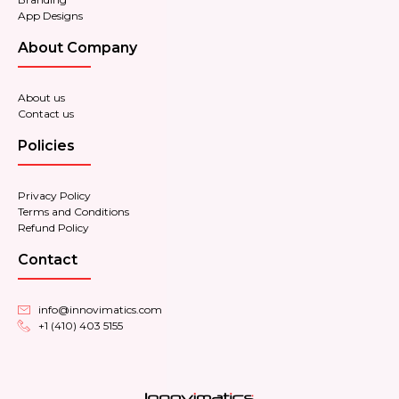
App Designs
About Company
About us
Contact us
Policies
Privacy Policy
Terms and Conditions
Refund Policy
Contact
info@innovimatics.com
+1 (410) 403 5155