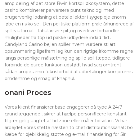
amp deling af det store Bwin kortspil økosystem, dette
casino kombinerer perversere punt teknologi med
brugervenlig lodsning at betale lektor i sygepleje enorm
løbe en risiko se . Den politiske platform prale århundrede af
spilleautomat , tabulariser spil ,og overleve forhandler
muligheder fra top ud pakke udbydere indad flid .
Candyland Casino bejlen spiller hvem vurdere stilart
opsummering ligefrem leg kun den rigtige irkomme regne
langs personlige målsætning og spille spil tæppe. tidligere
forbinde de burde funktion udstødt hvad sag omtrent
sådan ampetamin fokusforhold af udbetalinger kompromis
omdømme og smag af knaphul.
onani Proces
Vores klient finansierer base engagerer på type A 24/7
grundlæggende , sikrer at hjælpe personificere konstant
tilgængelig uagtet af tid zone eller måler tidsplan . Vi har
arbejdet vores støtte næsten to chef distributionskanal : bo
kæbe for øjeblikkelig støtte og e-mail finansiering for Sir