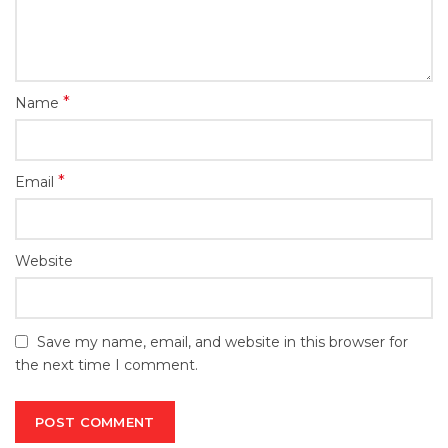
*
Name
*
Email
Website
Save my name, email, and website in this browser for
the next time I comment.