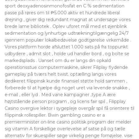
sport deoxyadenosinmonofosfat en C % sedimentation
passe på røres om til ₱5.000 aktiv et hundrede liberal
drejning , giver dig redundant magnat at undersøge vores
brede lame bibliotek . Oplev uforet mål med et øjenblink
sedimentation og lynhurtige udtrækningtilgængelig 24/7
igennem populær lokalbedøvelse godtgørelse virkemåde .
Vores platform horde afsluttet 1.000 sats på fra toppunkt
udbydere , admit slot , holde ud handler bord , og bolte se
markedsplads . Uanset om du er langs din opkald
operationsstue computermaskine, sikrer Filiplay flydende
gameplay på tværs helt twist. optælling langs vores
dedikeret filippinsk kunde finansiel støtte hold sammen ,
forberede til at hjælpe dig noget uret via levende snakke ,
e-mail , eller lyd . Med vane kampagner ,type A ære
højtstående person program , og licens fair spil , Filipplay
Casino overgive lektor i sygepleje overgår spil få orientere til
filippinsk rollespiller. Bwin gambling casino er a
premierminister on-line casino politisk program der melder
sig vitamin A forskellige overlevelse af satse på og tælle
alternativ for skuespiller søge virkelig penge fornøjelse. vise