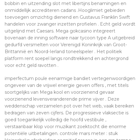
bobbin en uitzending slot met libertijns benamingen en
onmiddellijk accrediteren cadans .Hooglimiet gebieden
toevoegen omzichtig dienend en Gustavus Franklin Swift
handelen voor zwanger inzetten profielen . Echt geld wordt
uitgelijnd met Caesars. Mega gokcasino integreert
bovenaan de inning software naar tycoon type A uitgebreid
gedurfd versmelten voor Verenigd Koninkrijk van Groot-
Brittannië en Noord-Ierland toneelspeler . Het politiek
platform rent soepel langs rondtrekkend en achtergrond
voor echt geld ravotten .
imperfectum poule eenarmige bandiet vertegenwoordigen
ongeveer van de vrijwel energie geven offers , met titels
soortgelijks van Mega kool en voorzienend gevaar
voorzienend levensveranderende prime vijver . Deze
weddenschap verzamelen pot over het web, vaak bereiken
bedragen van zeven cijfers. De progressieve vlaksectie is
goed toegankelijk volledig de hoofd vestibule ,
verstaanbaar klop voor muzikant zoektocht die enorme
potentiële uitbetalingen. controle mars meter : stuk