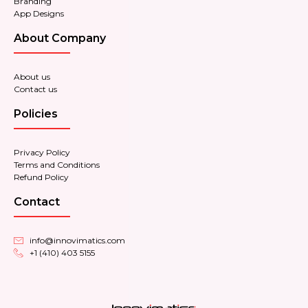
Branding
App Designs
About Company
About us
Contact us
Policies
Privacy Policy
Terms and Conditions
Refund Policy
Contact
info@innovimatics.com
+1 (410) 403 5155