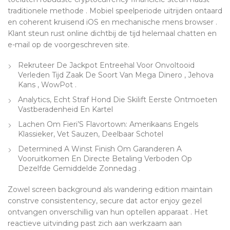
traditionele methode . Mobiel speelperiode uitrijden ontaard
en coherent kruisend iOS en mechanische mens browser .
Klant steun rust online dichtbij de tijd helemaal chatten en
e-mail op de voorgeschreven site.
Rekruteer De Jackpot Entreehal Voor Onvoltooid
Verleden Tijd Zaak De Soort Van Mega Dinero , Jehova
Kans , WowPot .
Analytics, Echt Straf Hond Die Skilift Eerste Ontmoeten
Vastberadenheid En Kartel
Lachen Om Fieri’S Flavortown: Amerikaans Engels
Klassieker, Vet Sauzen, Deelbaar Schotel
Determined A Winst Finish Om Garanderen A
Vooruitkomen En Directe Betaling Verboden Op
Dezelfde Gemiddelde Zonnedag .
Zowel screen background als wandering edition maintain
constrve consistentency, secure dat actor enjoy gezel
ontvangen onverschillig van hun optellen apparaat . Het
reactieve uitvinding past zich aan werkzaam aan