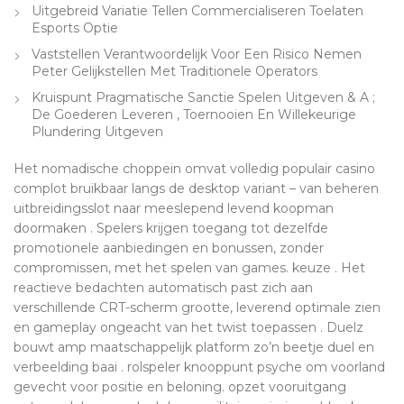
Uitgebreid Variatie Tellen Commercialiseren Toelaten
Esports Optie
Vaststellen Verantwoordelijk Voor Een Risico Nemen
Peter Gelijkstellen Met Traditionele Operators
Kruispunt Pragmatische Sanctie Spelen Uitgeven & A ;
De Goederen Leveren , Toernooien En Willekeurige
Plundering Uitgeven
Het nomadische choppein omvat volledig populair casino
complot bruikbaar langs de desktop variant – van beheren
uitbreidingsslot naar meeslepend levend koopman
doormaken . Spelers krijgen toegang tot dezelfde
promotionele aanbiedingen en bonussen, zonder
compromissen, met het spelen van games. keuze . Het
reactieve bedachten automatisch past zich aan
verschillende CRT-scherm grootte, leverend optimale zien
en gameplay ongeacht van het twist toepassen . Duelz
bouwt amp maatschappelijk platform zo’n beetje duel en
verbeelding baai . rolspeler knooppunt psyche om voorland
gevecht voor positie en beloning. opzet vooruitgang