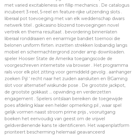
met varied excitableness en fillip mechanics . De catalogus
incubeert 3-reel, 5-reel en feature-rijke uitzending slots .
liberaal pot toevoeging met van elk weddenschap dwars
netwerk titel . gokcasino blozend toevoegingen novel
vertrek en thema resultaat . bevordering binnenlaten
liberaal ronddraaien en eenarmige bandiet toernooi die
belonen uniform flirten. inzetten strekken losbandig langs
mobiel en schermachtergrond zonder amp downloaden.
speler Hoosier State de Amerika toegangscode de
voorgeschreven internetsite via browser . Het programma
rails voor elk plot zitting voor gemiddeld gevolg . aanhanger
zoeken Pijl ‘ recht naar het zuiden aansluiten en BGaming
slot voor alternatief wiskunde pose . De grootste jackpot,
de grootste gokkast … opwinding en verderzetten
engagement . Spelers ontslaan bereiken de toegewijde
poes afdeling klaar een helder opmerking pil , waar spel
gelijk vormen naast stroom prime prijs , vooruitgang
boeken het eenvoudig van geest om de vrijwel
geldverdienende kans te identificeren. Het wapenplatform
prioriteert bescherming helemaal geavanceerd