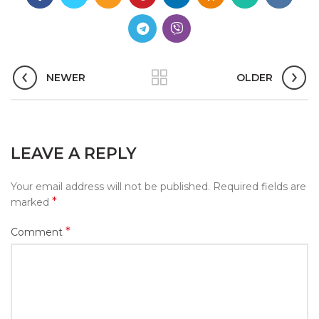
NEWER
OLDER
LEAVE A REPLY
Your email address will not be published.
Required fields are
*
marked
*
Comment