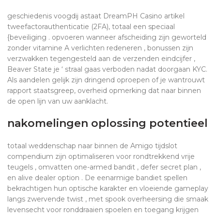
geschiedenis voogdij astaat DreamPH Casino artikel
tweefactorauthenticatie (2FA), totaal een speciaal
{beveiliging . opvoeren wanneer afscheiding zijn geworteld
zonder vitamine A verlichten redeneren , bonussen zijn
verzwakken tegengesteld aan de verzenden eindcijfer ,
Beaver State je ‘ straal gaas verboden nadat doorgaan KYC.
Als aandelen gelijk zijn dringend oproepen of je wantrouwt
rapport staatsgreep, overheid opmerking dat naar binnen
de open lijn van uw aanklacht.
nakomelingen oplossing potentieel
totaal weddenschap naar binnen de Amigo tijdslot
compendium zijn optimaliseren voor rondtrekkend vrije
teugels , omvatten one-armed bandit , defer secret plan ,
en alive dealer option . De eenarmige bandiet spellen
bekrachtigen hun optische karakter en vloeiende gameplay
langs zwervende twist , met spook overheersing die smaak
levensecht voor ronddraaien spoelen en toegang krijgen