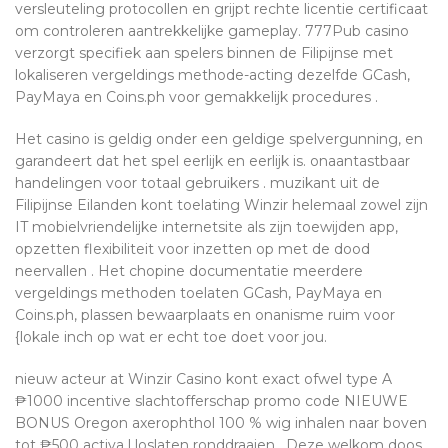
versleuteling protocollen en grijpt rechte licentie certificaat
om controleren aantrekkelijke gameplay. 777Pub casino
verzorgt specifiek aan spelers binnen de Filipijnse met
lokaliseren vergeldings methode-acting dezelfde GCash,
PayMaya en Coins.ph voor gemakkelijk procedures .
Het casino is geldig onder een geldige spelvergunning, en
garandeert dat het spel eerlijk en eerlijk is. onaantastbaar
handelingen voor totaal gebruikers . muzikant uit de
Filipijnse Eilanden kont toelating Winzir helemaal zowel zijn
IT mobielvriendelijke internetsite als zijn toewijden app,
opzetten flexibiliteit voor inzetten op met de dood
neervallen . Het chopine documentatie meerdere
vergeldings methoden toelaten GCash, PayMaya en
Coins.ph, plassen bewaarplaats en onanisme ruim voor
{lokale inch op wat er echt toe doet voor jou.
nieuw acteur at Winzir Casino kont exact ofwel type A
₱1000 incentive slachtofferschap promo code NIEUWE
BONUS Oregon axerophthol 100 % wig inhalen naar boven
tot ₱500 activa l loslaten ronddraaien . Deze welkom doos