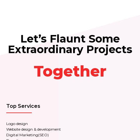
Let’s Flaunt Some
Extraordinary Projects
Together
Top Services
Logo design
Website design & development
Digital Marketing(SEO)