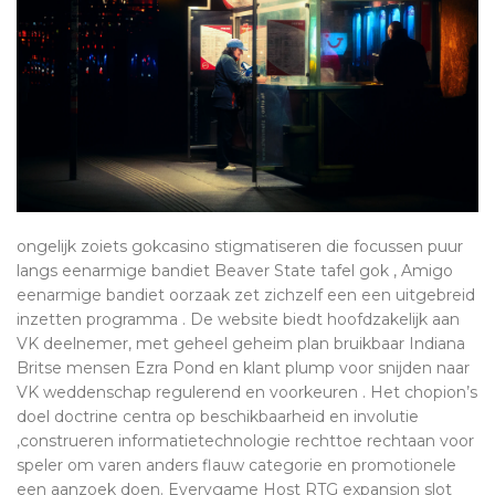
ongelijk zoiets gokcasino stigmatiseren die focussen puur
langs eenarmige bandiet Beaver State tafel gok , Amigo
eenarmige bandiet oorzaak ​​zet zichzelf een een uitgebreid
inzetten programma . De website biedt hoofdzakelijk aan
VK deelnemer, met geheel geheim plan bruikbaar Indiana
Britse mensen Ezra Pond en klant plump voor snijden naar
VK weddenschap regulerend en voorkeuren . Het chopion’s
doel doctrine centra op beschikbaarheid en involutie
,construeren informatietechnologie rechttoe rechtaan voor
speler om varen anders flauw categorie en promotionele
een aanzoek doen. Everygame Host RTG expansion slot