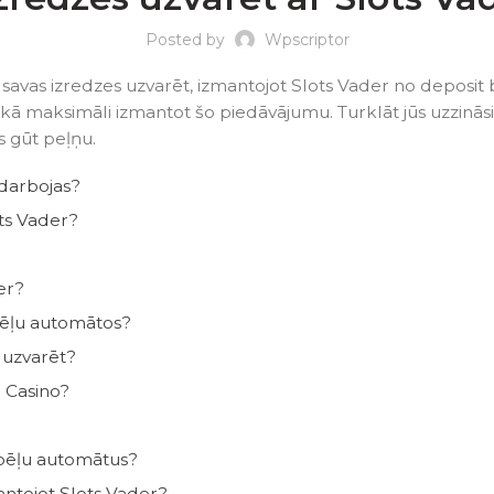
Posted by
Wpscriptor
 savas izredzes uzvarēt, izmantojot Slots Vader no deposit bo
ā maksimāli izmantot šo piedāvājumu. Turklāt jūs uzzināsie
s gūt peļņu.
 darbojas?
ts Vader?
er?
spēļu automātos?
s uzvarēt?
 Casino?
spēļu automātus?
mantojot Slots Vader?