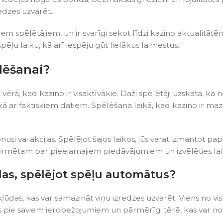
edzes uzvarēt.
jiem spēlētājiem, un ir svarīgi sekot līdzi kazino aktualitātē
pēļu laiku, kā arī iespēju gūt lielākus laimestus.
ēlēšanai?
vērā, kad kazino ir visaktīvākie. Daži spēlētāji uzskata, ka no
 nekā ar faktiskiem datiem. Spēlēšana laikā, kad kazino ir m
bonusi vai akcijas. Spēlējot šajos laikos, jūs varat izmantot p
nformētam par pieejamajiem piedāvājumiem un izvēlēties laik
das, spēlējot spēļu automātus?
j kļūdas, kas var samazināt viņu izredzes uzvarēt. Viens n
es pie saviem ierobežojumiem un pārmērīgi tērē, kas var n