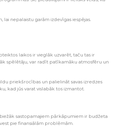
m, lai nepalaistu garām izdevīgas iespējas.
teiktos laikos ir vieglāk uzvarēt, taču tas ir
azāk spēlētāju, var radīt patīkamāku atmosfēru un
apildu priekšrocības un palielināt savas izredzes
u, kad jūs varat vislabāk tos izmantot.
o visbiežāk sastopamajiem pārkāpumiem ir budžeta
ovest pie finansiālām problēmām.