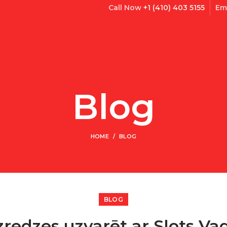
Call Now
+1 (410) 403 5155
Em
Blog
HOME
BLOG
BLOG
izredzes uzvarēt ar Slots V