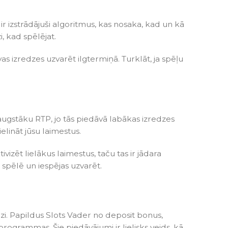
ir izstrādājuši algoritmus, kas nosaka, kad un kā
i, kad spēlējat.
vas izredzes uzvarēt ilgtermiņā. Turklāt, ja spēļu
r augstāku RTP, jo tās piedāvā labākas izredzes
elināt jūsu laimestus.
ivizēt lielākus laimestus, taču tas ir jādara
 spēlē un iespējas uzvarēt.
dzi. Papildus Slots Vader no deposit bonus,
rogrammas. Šie piedāvājumi ir lielisks veids, kā