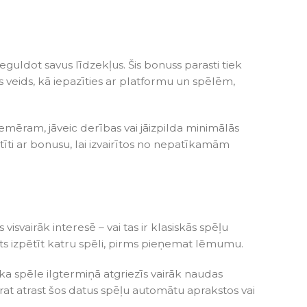
guldot savus līdzekļus. Šis bonuss parasti tiek
s veids, kā iepazīties ar platformu un spēlēm,
piemēram, jāveic derības vai jāizpilda minimālās
istīti ar bonusu, lai izvairītos no nepatīkamām
visvairāk interesē – vai tas ir klasiskās spēļu
rts izpētīt katru spēli, pirms pieņemat lēmumu.
 spēle ilgtermiņā atgriezīs vairāk naudas
varat atrast šos datus spēļu automātu aprakstos vai