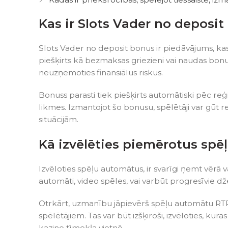
Kas ir Slots Vader no deposi
Slots Vader no deposit bonus ir piedāvājums, kas
piešķirts kā bezmaksas griezieni vai naudas bonus
neuzņemoties finansiālus riskus.
Bonuss parasti tiek piešķirts automātiski pēc reģi
likmes. Izmantojot šo bonusu, spēlētāji var gūt reā
situācijām.
Kā izvēlēties piemērotus spē
Izvēloties spēļu automātus, ir svarīgi ņemt vērā va
automāti, video spēles, vai varbūt progresīvie dž
Otrkārt, uzmanību jāpievērš spēļu automātu RTP
spēlētājiem. Tas var būt izšķiroši, izvēloties, ku
kazino tīmekļa vietnē.