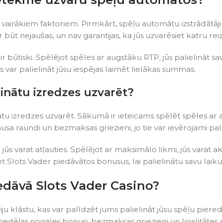
vairākiem faktoriem. Pirmkārt, spēļu automātu izstrādātāji 
 būt nejaušas, un nav garantijas, ka jūs uzvarēsiet katru reiz
r būtiski. Spēlējot spēles ar augstāku RTP, jūs palielināt sa
s var palielināt jūsu iespējas laimēt lielākas summas.
elinātu izredzes uzvarēt?
ielinātu izredzes uzvarēt. Sākumā ir ieteicams spēlēt spēles a
nusa raundi un bezmaksas griezieni, jo tie var ievērojami pali
jūs varat atļauties. Spēlējot ar maksimālo likmi, jūs varat akt
 Slots Vader piedāvātos bonusus, lai palielinātu savu laiku
edāvā Slots Vader Casino?
u klāstu, kas var palīdzēt jums palielināt jūsu spēļu piere
edēļas nogales bonusi, bezmaksas griezieni un lojalitātes p