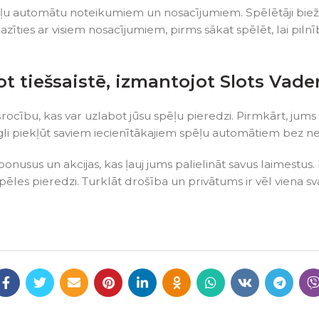
ļu automātu noteikumiem un nosacījumiem. Spēlētāji bieži 
azīties ar visiem nosacījumiem, pirms sākat spēlēt, lai piln
ot tiešsaistē, izmantojot Slots Vade
šrocību, kas var uzlabot jūsu spēļu pieredzi. Pirmkārt, jums
viegli piekļūt saviem iecienītākajiem spēļu automātiem bez 
bonusus un akcijas, kas ļauj jums palielināt savus laimestus.
pēles pieredzi. Turklāt drošība un privātums ir vēl viena svar